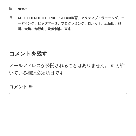
カ
NEWS
テ
タ
AI
、
CODERDOJO
、
PBL
、
STEAM教育
、
アクティブ・ラーニング
、
コ
ゴ
グ
ーディング
、
ビッグデータ
、
プログラミング
、
ロボット
、
五反田
、
品
リ
川
、
大崎
、
御殿山
、
映像制作
、
東京
ー
コメントを残す
メールアドレスが公開されることはありません。
※
が付
いている欄は必須項目です
コメント
※