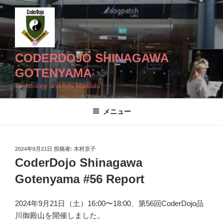
コ
ン
テ
ン
ツ
CODERDOJO SHINAGAWA
へ
GOTENYAMA
ス
Technology and Arts Mandala
キ
ッ
メニュー
プ
投
2024年9月21日
投稿者:
木村京子
稿
CoderDojo Shinagawa
日:
Gotenyama #56 Report
2024年9月21日（土）16:00〜18:00、第56回CoderDojo品
川御殿山を開催しました。