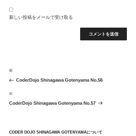
新しい投稿をメールで受け取る
投
前
前
稿
の
CoderDojo Shinagawa Gotenyama No.56
ナ
投
ビ
稿
次
次
ゲ
の
CoderDojo Shinagawa Gotenyama No.57
投
ー
稿
シ
ョ
CODER DOJO SHINAGAWA GOTENYAMAについて
ン