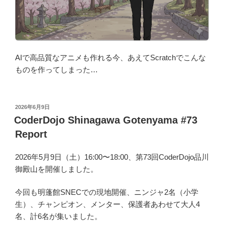
AIで高品質なアニメも作れる今、あえてScratchでこんな
ものを作ってしまった…
投
2026年6月9日
稿
CoderDojo Shinagawa Gotenyama #73
日:
Report
2026年5月9日（土）16:00〜18:00、第73回CoderDojo品川
御殿山を開催しました。
今回も明蓬館SNECでの現地開催、ニンジャ2名（小学
生）、チャンピオン、メンター、保護者あわせて大人4
名、計6名が集いました。