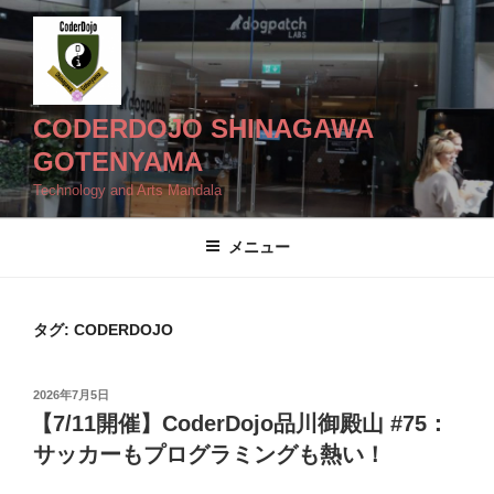
コ
ン
テ
ン
ツ
CODERDOJO SHINAGAWA
へ
GOTENYAMA
ス
Technology and Arts Mandala
キ
ッ
メニュー
プ
タグ:
CODERDOJO
投
2026年7月5日
稿
【7/11開催】CoderDojo品川御殿山 #75：
日:
サッカーもプログラミングも熱い！