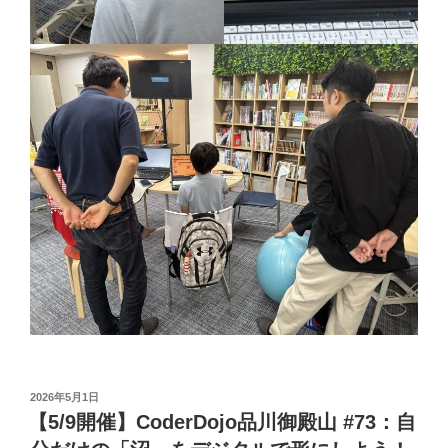
投
2026年5月1日
稿
【5/9開催】CoderDojo品川御殿山 #73：自
日: