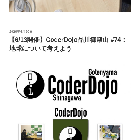
投
2026年6月10日
稿
【6/13開催】CoderDojo品川御殿山 #74：
日:
地球について考えよう