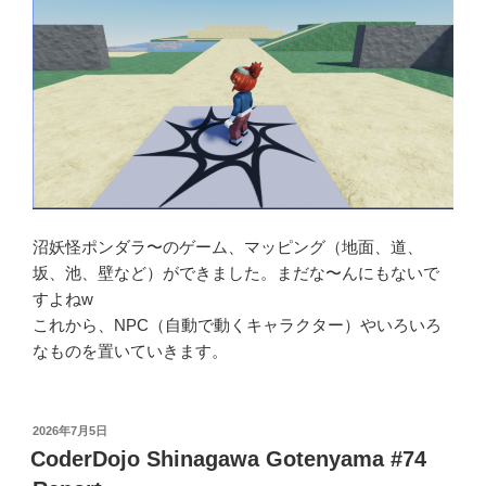
沼妖怪ポンダラ〜のゲーム、マッピング（地面、道、
坂、池、壁など）ができました。まだな〜んにもないで
すよねw
これから、NPC（自動で動くキャラクター）やいろいろ
なものを置いていきます。
投
2026年7月5日
稿
CoderDojo Shinagawa Gotenyama #74
日: