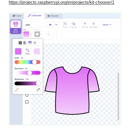
https://projects.raspberrypi.org/en/projects/kit-chooser/1