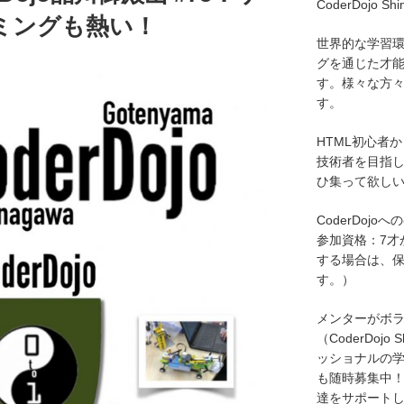
CoderDojo Sh
ミングも熱い！
世界的な学習環境
グを通じた才
す。様々な方
す。
HTML初心者
技術者を目指
ひ集って欲し
CoderDojo
参加資格：7才
する場合は、
す。）
メンターがボ
（CoderDojo 
ッショナルの
も随時募集中
達をサポート