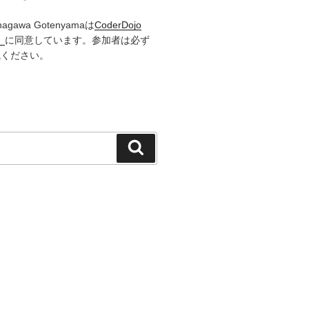
inagawa Gotenyamaは
CoderDojo
）
に同意しています。参加者は必ず
読ください。
検
索