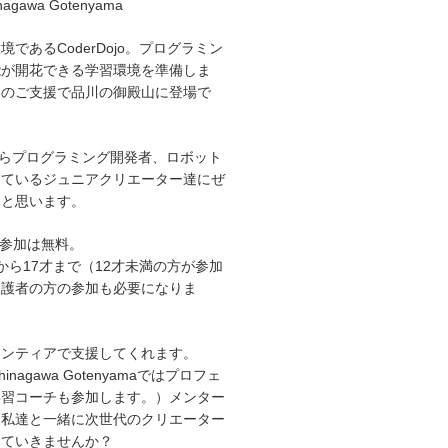
inagawa Gotenyama
であるCoderDojo。プログラミン
能が開花できる学習環境を準備しま
々のご支援で品川の御殿山に登場で
からプログラミング開発者、ロボット
しているジュニアクリエーター達にぜ
いと思います。
への参加は無料。
から17才まで（12才未満の方が参加
保護者の方の参加も必要になりま
ランティアで支援してくれます。
Shinagawa Gotenyamaではプロフェ
学習コーチも参加します。）メンター
！私達と一緒に次世代のクリエーター
していきませんか？