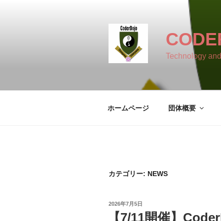
コ
ン
テ
CODE
ン
ツ
Technology and
へ
ス
キ
ッ
ホームページ
団体概要
プ
カテゴリー:
NEWS
投
2026年7月5日
稿
【7/11開催】Code
日: