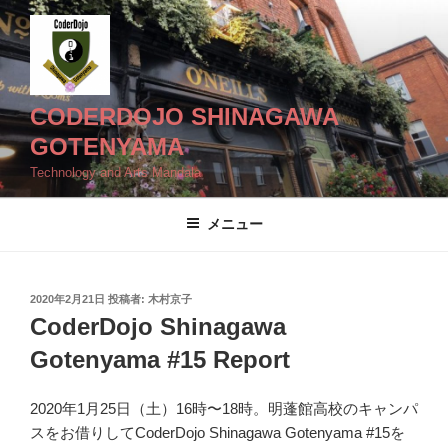
コ
ン
テ
ン
ツ
CODERDOJO SHINAGAWA
へ
GOTENYAMA
ス
Technology and Arts Mandala
キ
ッ
メニュー
プ
投
2020年2月21日
投稿者:
木村京子
稿
CoderDojo Shinagawa
日:
Gotenyama #15 Report
2020年1月25日（土）16時〜18時。明蓬館高校のキャンパ
スをお借りしてCoderDojo Shinagawa Gotenyama #15を