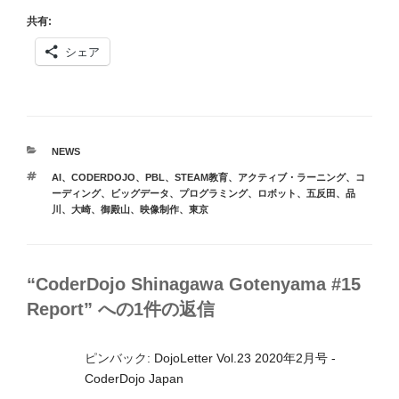
共有:
シェア
カ
NEWS
テ
タ
AI
、
CODERDOJO
、
PBL
、
STEAM教育
、
アクティブ・ラーニング
、
コ
ゴ
グ
ーディング
、
ビッグデータ
、
プログラミング
、
ロボット
、
五反田
、
品
リ
川
、
大崎
、
御殿山
、
映像制作
、
東京
ー
“CoderDojo Shinagawa Gotenyama #15
Report” への1件の返信
ピンバック:
DojoLetter Vol.23 2020年2月号 -
CoderDojo Japan