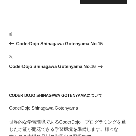
投
前
前
稿
の
CoderDojo Shinagawa Gotenyama No.15
ナ
投
ビ
稿
次
次
ゲ
の
CoderDojo Shinagawa Gotenyama No.16
投
ー
稿
シ
ョ
CODER DOJO SHINAGAWA GOTENYAMAについて
ン
CoderDojo Shinagawa Gotenyama
世界的な学習環境であるCoderDojo。プログラミングを通
じた才能が開花できる学習環境を準備します。様々な