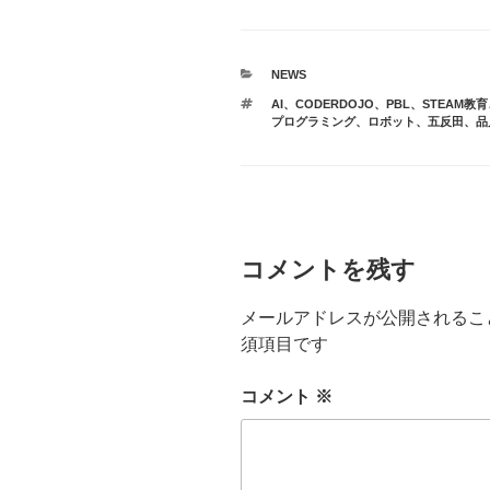
カ
NEWS
テ
タ
AI
、
CODERDOJO
、
PBL
、
STEAM教育
ゴ
グ
プログラミング
、
ロボット
、
五反田
、
品
リ
ー
コメントを残す
メールアドレスが公開されるこ
須項目です
コメント
※