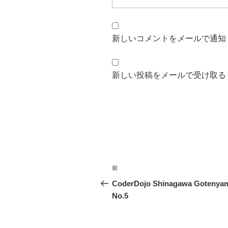
新しいコメントをメールで通知
新しい投稿をメールで受け取る
投
前
前
稿
の
CoderDojo Shinagawa Gotenya
投
No.5
ナ
稿
ビ