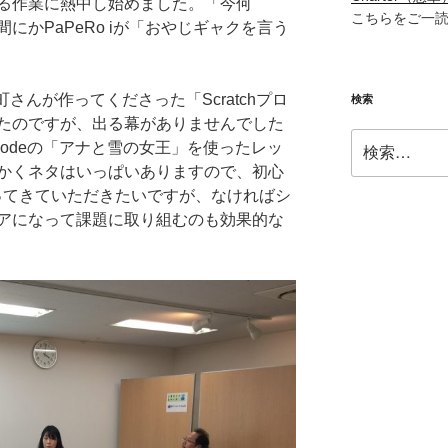
る作業に熱中し始めました。「今何
こちらをご一
にかPaPeRo iが「おやじギャクを言う
屋町さんが作ってくださった「Scratchプロ
検索
たのですが、出る幕がありませんでした
検
f Codeの「アナと雪の女王」を使ったレッ
索:
かくネタはいっぱいありますので、初心
ってきていただきたいですが、なければシ
アになって課題に取り組むのも効果的な