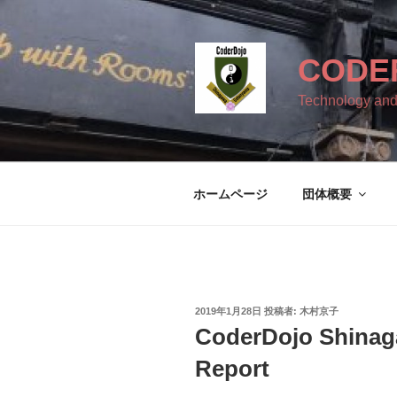
コ
ン
テ
CODE
ン
ツ
Technology and
へ
ス
キ
ッ
ホームページ
団体概要
プ
投
2019年1月28日
投稿者:
木村京子
稿
CoderDojo Shinag
日:
Report