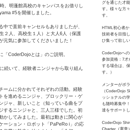
グを通じた才
〜18時。明蓬館高校のキャンパスをお借りし
す。様々な方
otenyama #5を開催しました。
す。
る中で直前キャンセルもありましたが、
HTML初心者
学生２人、高校生１人）と大人6人（保護
技術者を目指
ひ集って欲し
が元気に参加してくださいました！
CoderDojo
CoderDojoとは」のご説明。
参加資格：7才
する場合は、
介に続いて、経験者ニンジャから取り組ん
す。）
メンターがボ
チームに分かれてそれぞれの活動。経験
（CoderDojo 
トを進めるニンジャ、ブロックリー・ゲ
ッショナルの
ンジャ、新しいこと（知っている曲をプ
も随時募集中
達をサポート
ジするニンジャと、三人三様でした。初
動かしてみました。最初は動きに関心が
CoderDojo Sh
ーション・ロボット「PaPeRo i」の応
Charter（憲章