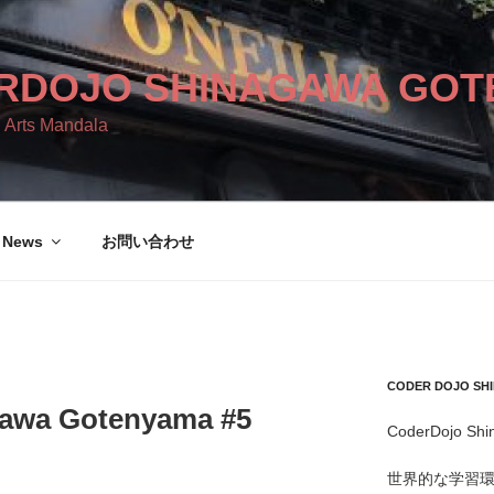
RDOJO SHINAGAWA GOT
 Arts Mandala
News
お問い合わせ
CODER DOJO S
awa Gotenyama #5
CoderDojo Sh
世界的な学習環境