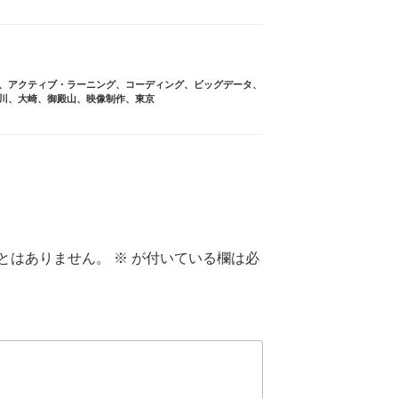
、
アクティブ・ラーニング
、
コーディング
、
ビッグデータ
、
川
、
大崎
、
御殿山
、
映像制作
、
東京
とはありません。
※
が付いている欄は必