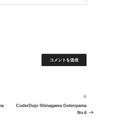
次
次
の
ma
CoderDojo Shinagawa Gotenyama
投
No.6
稿