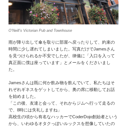
O’Neill’s Victorian Pub and Townhouse
雨が降り出して傘を取りに部屋へ戻ったりして、約束の
時間に少し遅れてしまいました。写真だけでJamesさん
を見つけられるか不安でしたが、律儀に「入口を入って
真正面に僕は座っています」とメールをくださいまし
た。
Jamesさんは既に何か飲み物を飲んでいて、私たちはそ
れぞれギネスをゲットしてから、奥の席に移動してお話
を始めました。
「この後、友達と会って、それからジムへ行って走るの
で、8時には失礼しますね」
高校生の頃から有名なハッカーでCoderDojo創始者という
から、いわゆるオタクっぽいルックスを想像していたの