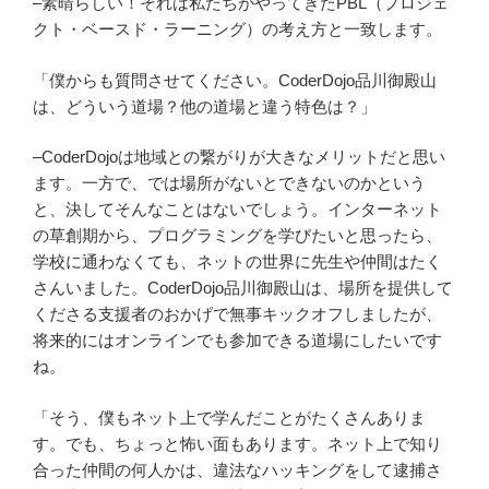
–素晴らしい！それは私たちがやってきたPBL（プロジェ
クト・ベースド・ラーニング）の考え方と一致します。
「僕からも質問させてください。CoderDojo品川御殿山
は、どういう道場？他の道場と違う特色は？」
–CoderDojoは地域との繋がりが大きなメリットだと思い
ます。一方で、では場所がないとできないのかという
と、決してそんなことはないでしょう。インターネット
の草創期から、プログラミングを学びたいと思ったら、
学校に通わなくても、ネットの世界に先生や仲間はたく
さんいました。CoderDojo品川御殿山は、場所を提供して
くださる支援者のおかげで無事キックオフしましたが、
将来的にはオンラインでも参加できる道場にしたいです
ね。
「そう、僕もネット上で学んだことがたくさんありま
す。でも、ちょっと怖い面もあります。ネット上で知り
合った仲間の何人かは、違法なハッキングをして逮捕さ