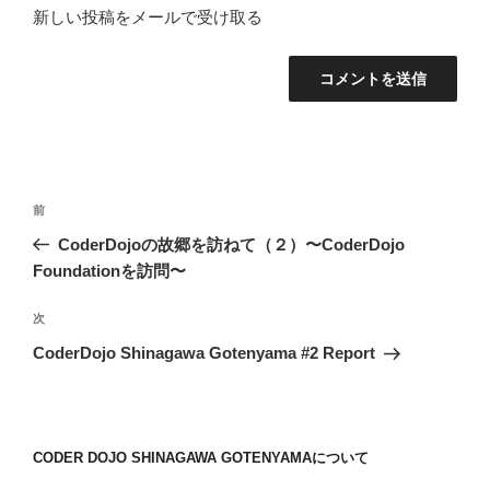
新しい投稿をメールで受け取る
投
前
前
稿
の
CoderDojoの故郷を訪ねて（２）〜CoderDojo
ナ
投
Foundationを訪問〜
ビ
稿
ゲ
次
次
の
ー
CoderDojo Shinagawa Gotenyama #2 Report
投
シ
稿
ョ
ン
CODER DOJO SHINAGAWA GOTENYAMAについて