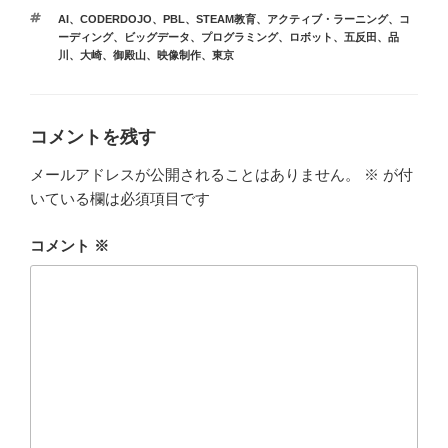
テ
タ
AI
、
CODERDOJO
、
PBL
、
STEAM教育
、
アクティブ・ラーニング
、
コ
ゴ
グ
ーディング
、
ビッグデータ
、
プログラミング
、
ロボット
、
五反田
、
品
リ
川
、
大崎
、
御殿山
、
映像制作
、
東京
ー
コメントを残す
メールアドレスが公開されることはありません。
※
が付
いている欄は必須項目です
コメント
※