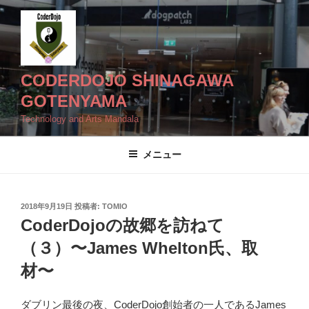
コ
ン
テ
ン
ツ
CODERDOJO SHINAGAWA
へ
GOTENYAMA
ス
Technology and Arts Mandala
キ
ッ
メニュー
プ
投
2018年9月19日
投稿者:
TOMIO
稿
CoderDojoの故郷を訪ねて
日:
（３）〜James Whelton氏、取
材〜
ダブリン最後の夜、CoderDojo創始者の一人であるJames