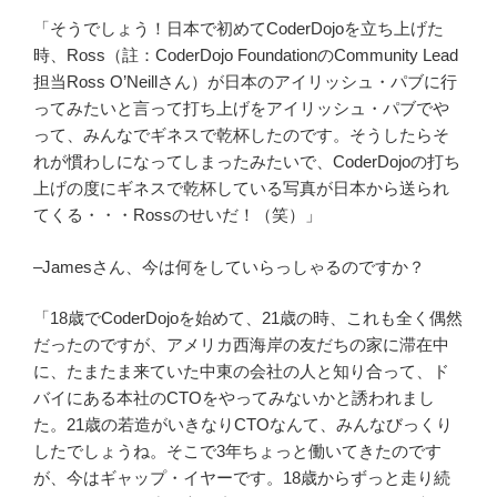
「そうでしょう！日本で初めてCoderDojoを立ち上げた
時、Ross（註：CoderDojo FoundationのCommunity Lead
担当Ross O’Neillさん）が日本のアイリッシュ・パブに行
ってみたいと言って打ち上げをアイリッシュ・パブでや
って、みんなでギネスで乾杯したのです。そうしたらそ
れが慣わしになってしまったみたいで、CoderDojoの打ち
上げの度にギネスで乾杯している写真が日本から送られ
てくる・・・Rossのせいだ！（笑）」
–Jamesさん、今は何をしていらっしゃるのですか？
「18歳でCoderDojoを始めて、21歳の時、これも全く偶然
だったのですが、アメリカ西海岸の友だちの家に滞在中
に、たまたま来ていた中東の会社の人と知り合って、ド
バイにある本社のCTOをやってみないかと誘われまし
た。21歳の若造がいきなりCTOなんて、みんなびっくり
したでしょうね。そこで3年ちょっと働いてきたのです
が、今はギャップ・イヤーです。18歳からずっと走り続