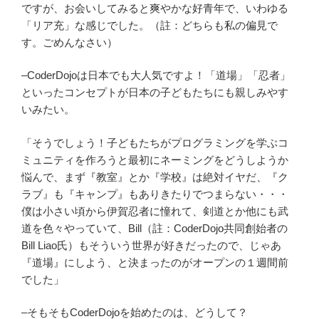
ですが、お会いしてみると爽やかな好青年で、いわゆる
「リア充」な感じでした。（註：どちらも私の偏見で
す。ごめんなさい）
–CoderDojoは日本でも大人気ですよ！「道場」「忍者」
といったコンセプトが日本の子どもたちにも親しみやす
いみたい。
「そうでしょう！子どもたちがプログラミングを学ぶコ
ミュニティを作ろうと最初にネーミングをどうしようか
悩んで、まず『教室』とか『学校』は絶対イヤだ、『ク
ラブ』も『キャンプ』もありきたりでつまらない・・・
僕は小さい頃から伊賀忍者に憧れて、剣道とか他にも武
道を色々やっていて、Bill（註：CoderDojo共同創始者の
Bill Liao氏）もそういう世界が好きだったので、じゃあ
『道場』にしよう、と決まったのがオープンの１週間前
でした」
–そもそもCoderDojoを始めたのは、どうして？